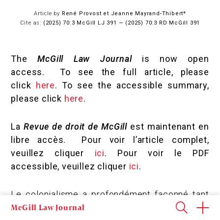
Article by
René Provost et Jeanne Mayrand-Thibert*
Cite as:
(2025) 70:3 McGill LJ 391 — (2025) 70:3 RD McGill 391
The
McGill Law Journal
is now open
access. To see the full article, please
click
here
. To see the accessible summary,
please click
here
.
La
Revue de droit de McGill
est maintenant en
libre accès. Pour voir l’article complet,
veuillez cliquer
ici
. Pour voir le PDF
accessible, veuillez cliquer
ici
.
Le colonialisme a profondément façonné tant
McGill Law Journal
la protection de la jeunesse que la justice