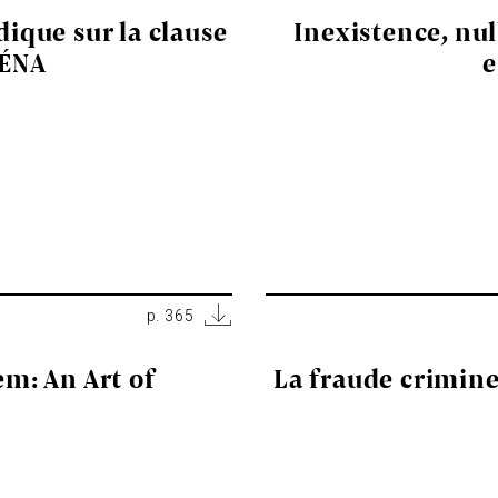
dique sur la clause
Inexistence, nul
LÉNA
e
p. 365
m: An Art of
La fraude crimine