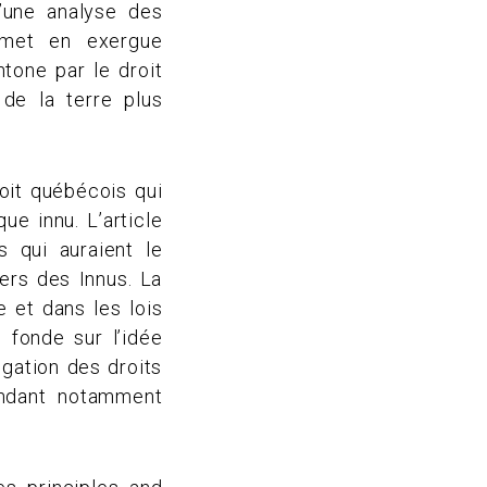
d’une analyse des
e met en exergue
tone par le droit
de la terre plus
oit québécois qui
ue innu. L’article
 qui auraient le
iers des Innus. La
e et dans les lois
 fonde sur l’idée
égation des droits
endant notamment