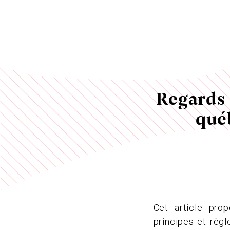
Regards c
québ
Cet article prop
principes et règl