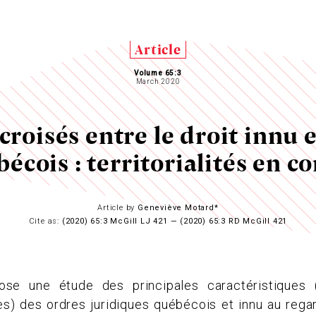
Article
Volume 65:3
March 2020
roisés entre le droit innu e
écois : territorialités en co
Article by
Geneviève Motard*
Cite as:
(2020) 65:3 McGill LJ 421 — (2020) 65:3 RD McGill 421
ose une étude des principales caractéristiques (
es) des ordres juridiques québécois et innu au rega