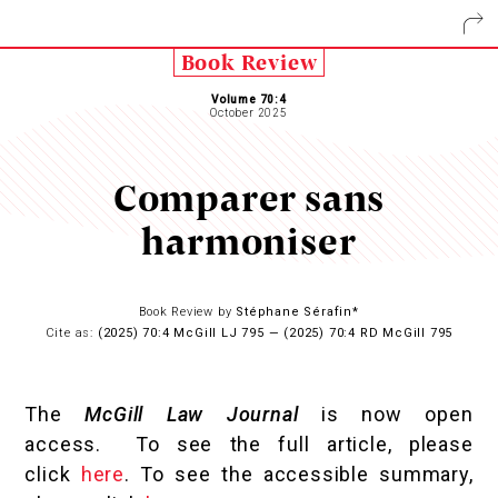
Book Review
Volume 70:4
October 2025
Comparer sans
harmoniser
Book Review by
Stéphane Sérafin*
Cite as:
(2025) 70:4 McGill LJ 795 — (2025) 70:4 RD McGill 795
The
McGill Law Journal
is now open
access. To see the full article, please
click
here
. To see the accessible summary,