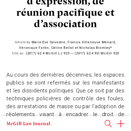
d’expression, de
réunion pacifique et
d’association
Article by
Marie-Eve Sylvestre, Francis Villeneuve Ménard,
Véronique Fortin, Céline Bellot et Nicholas Blomley*
Cite as:
(2017) 62:4 McGill LJ 923 — (2017) 62:4 RD McGill 923
Au cours des dernières décennies, les espaces
publics se sont refermés sur les manifestants
et les dissidents politiques. Que ce soit par des
techniques policières de contrôle des foules,
des arrestations de masse ou par l’adoption de
règlements visant à encadrer le droit de
manifester, ces personnes sont des plus en
McGill Law Journal
plus nombreuses à être prises en charge par le