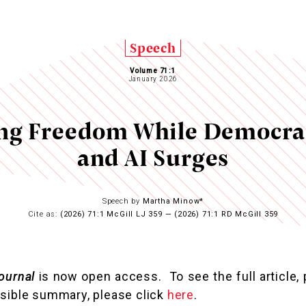
Speech
Volume 71:1
January 2026
ng Freedom While Democra
and AI Surges
Speech by
Martha Minow*
Cite as:
(2026) 71:1 McGill LJ 359 — (2026) 71:1 RD McGill 359
Journal
is now open access. To see the full article,
sible summary, please click
here
.