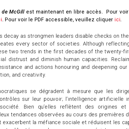
 de McGill
est maintenant en libre accès. Pour voir 
ci
. Pour voir le PDF accessible, veuillez cliquer
ici
.
decay as strongmen leaders disable checks on their 
eates every sector of societies. Although reflecting
se two trends in the first decades of the twenty-fir
ial distrust and diminish human capacities. Recla
resistance and actions honouring and deepening our
tion, and creativity.
cratiques se dégradent à mesure que les dirigea
ntrôles sur leur pouvoir; l’intelligence artificielle
société. Bien qu’elles reflètent des origines e
 deux tendances observées au cours des premières 
et exacerbent la méfiance sociale et réduisent les c