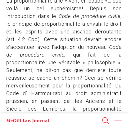
La proportionnalité a le « vent en poupe »… que
voilà un bel euphémisme! Depuis son
introduction dans le
Code de procédure civile
,
le principe de proportionnalité a envahi le droit
et les esprits avec une aisance déroutante
(art 4.2 Cpc). Cette situation devrait encore
s’accentuer avec l’adoption du nouveau
Code
de procédure civile
, qui fait de la
proportionnalité une véritable « philosophie ».
Seulement, ne dit-on pas que derrière toute
réussite se cache un chemin? Ceci se vérifie
merveilleusement pour la proportionnalité. Du
Code d’ Hammourabi au droit administratif
prussien, en passant par les Anciens et le
Siècle des Lumières, la proportionnalité
imprègne le droit depuis la nuit des temps —
McGill Law Journal
quoique sous des appellations variées et