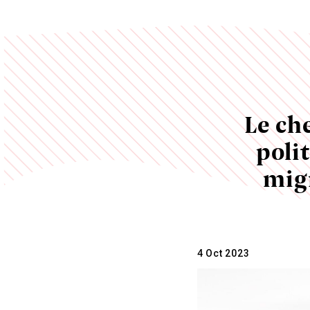
Le ch
polit
mig
4 Oct 2023