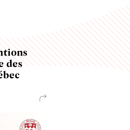
ntions
le des
ébec