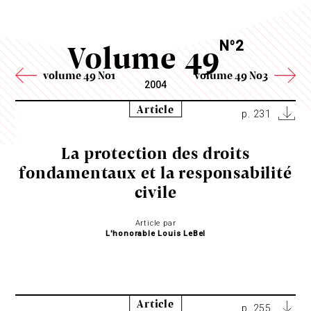
Volume 49
N
2
o
volume 49 No1
volume 49 No3
2004
Article
p. 231
La protection des droits
fondamentaux et la responsabilité
civile
Article par
L'honorable Louis LeBel
Article
p. 255