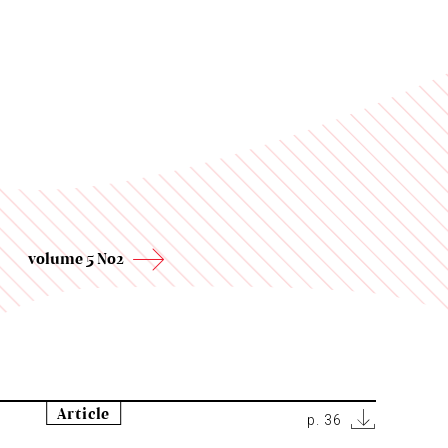
volume 5 No2
Article
p. 36