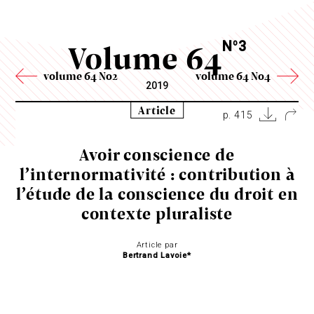
Volume 64
N
3
o
volume 64 No2
volume 64 No4
2019
Article
p. 415
Avoir conscience de
l’internormativité : contribution à
l’étude de la conscience du droit en
contexte pluraliste
Article par
Bertrand Lavoie*